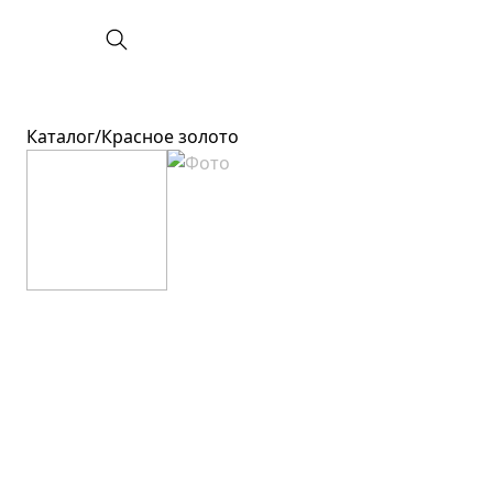
Каталог
/
Красное золото
Категория
Вставки
Все украшения
Без вставок
Новинки
Бриллиант
Кольца
Топаз
Серьги
Изумруд
Подвески
Сапфир
Цепи
Жемчуг
Колье
Гранат
Браслеты
Аметист
Аксессуары
Фианит