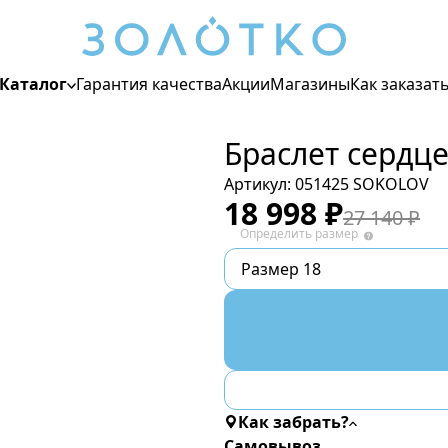
Каталог
Гарантия качества
Акции
Магазины
Как заказат
Браслет сердц
Цвет металла
Белый
Артикул:
051425 SOKOLOV
Жёлтый
18 998
₽
27 140
₽
Красный
Определить размер
Размер 18
Для кого
Женские
Мужские
Детские
Как забрать?
Самовывоз