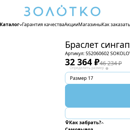
Каталог
Гарантия качества
Акции
Магазины
Как заказат
Браслет сингап
Цвет металла
Белый
Артикул:
552060602 SOKOLO
Жёлтый
32 364
₽
46 234
₽
Красный
Определить размер
Размер 17
Для кого
Женские
Мужские
Детские
Как забрать?
Самовывоз