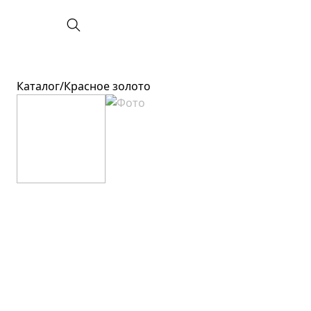
Каталог
/
Красное золото
Категория
Вставки
Все украшения
Без вставок
Новинки
Бриллиант
Кольца
Топаз
Серьги
Изумруд
Подвески
Сапфир
Цепи
Жемчуг
Колье
Гранат
Браслеты
Аметист
Аксессуары
Фианит