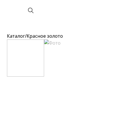
Каталог
/
Красное золото
Категория
Вставки
Все украшения
Без вставок
Новинки
Бриллиант
Кольца
Топаз
Серьги
Изумруд
Подвески
Сапфир
Цепи
Жемчуг
Колье
Гранат
Браслеты
Аметист
Аксессуары
Фианит