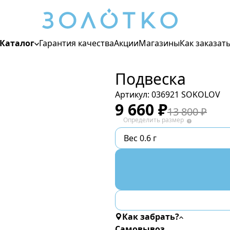
Каталог
Гарантия качества
Акции
Магазины
Как заказат
Подвеска
Цвет металла
Белый
Артикул:
036921 SOKOLOV
Жёлтый
9 660
₽
13 800
₽
Красный
Определить размер
Вес 0.6 г
Для кого
Женские
Мужские
Детские
Как забрать?
Самовывоз