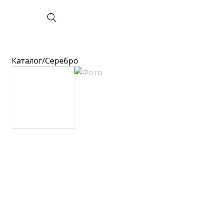
Каталог
/
Серебро
Категория
Вставки
Все украшения
Без вставок
Новинки
Бриллиант
Кольца
Топаз
Серьги
Изумруд
Подвески
Сапфир
Цепи
Жемчуг
Колье
Гранат
Браслеты
Аметист
Аксессуары
Фианит